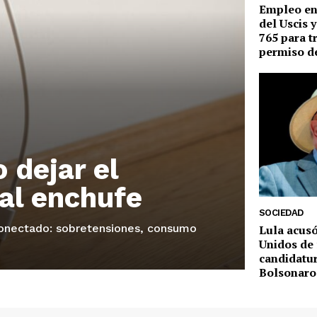
Empleo en 
del Uscis 
765 para t
permiso de
 dejar el
al enchufe
SOCIEDAD
 conectado: sobretensiones, consumo
Lula acusó
Unidos de 
candidatur
Bolsonaro