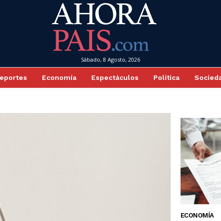
Sábado, 8 Agosto, 2026
eportes
Economía
Espectáculos
Política
Socied
ECONOMÍA