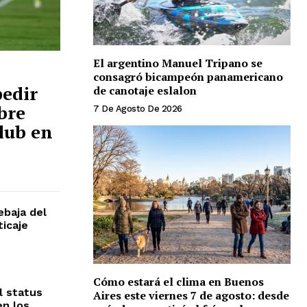
El argentino Manuel Tripano se
consagró bicampeón panamericano
pedir
de canotaje eslalon
bre
7 De Agosto De 2026
club en
ebaja del
ticaje
Cómo estará el clima en Buenos
l status
Aires este viernes 7 de agosto: desde
en los