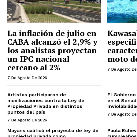
La inflación de julio en
Kawasak
CABA alcanzó el 2,9% y
especif
los analistas proyectan
caracter
un IPC nacional
moto d
cercano al 2%
7 De Agosto De
7 De Agosto De 2026
Artistas participaron de
El Gobierno 
movilizaciones contra la Ley de
en el Senad
Propiedad Privada en distintos
Inviolabilid
puntos del país
7 De Agosto De
7 De Agosto De 2026
Mayans calificó el proyecto de ley de
Paula Echev
propiedad privada como
cumpleaños 