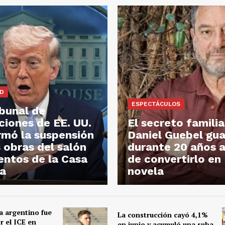
AD
ESPECTÁCULOS
ibunal de
ciones de EE. UU.
El secreto famili
rmó la suspensión
Daniel Guebel gu
s obras del salón
durante 20 años 
entos de la Casa
de convertirlo en
a
novela
a argentino fue
La construcción cayó 4,1%
r el ICE en
en junio y acumuló una suba