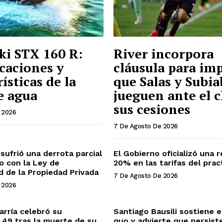
i STX 160 R:
River incorpora
icaciones y
cláusula para im
ísticas de la
que Salas y Subia
e agua
jueguen ante el 
sus cesiones
 2026
7 De Agosto De 2026
sufrió una derrota parcial
El Gobierno oficializó una r
o con la Ley de
20% en las tarifas del prac
ad de la Propiedad Privada
7 De Agosto De 2026
 2026
arría celebró su
Santiago Bausili sostiene e
49 tras la muerte de su
quo y advierte que persist