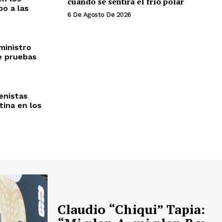
cuándo se sentirá el frío polar
po a las
6 De Agosto De 2026
ministro
e pruebas
enistas
tina en los
Claudio “Chiqui” Tapia: