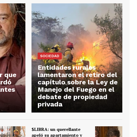
SOCIEDAD
Entidades rurales
ar que
lamentaron el retiro del
ardó
capítulo sobre la Ley de
antes
Manejo del Fuego en el
debate de propiedad
privada
$LIBRA: un querellante
apeló su apartamiento y