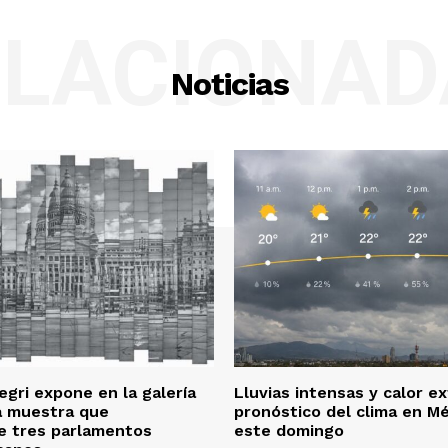
ELACIONAD
Noticias
gri expone en la galería
Lluvias intensas y calor e
a muestra que
pronóstico del clima en Mé
e tres parlamentos
este domingo