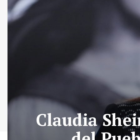
Claudia She
del Pueb