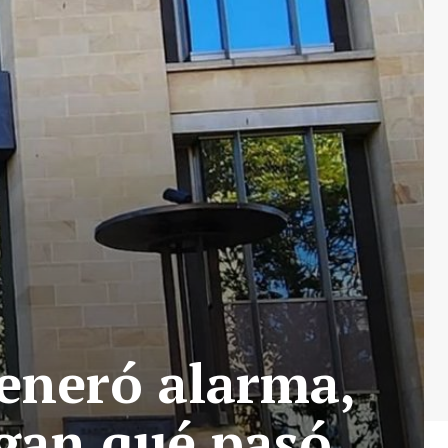
eneró alarma,
igan qué pasó