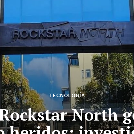
TECNOLOGÍA
 Rockstar North g
 heridos: invest