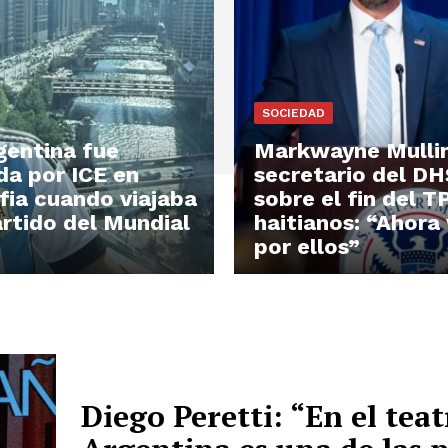
SOCIEDAD
gentina fue
Markwayne Mullin
da por ICE en
secretario del DH
lfia cuando viajaba
sobre el fin del T
artido del Mundial
haitianos: “Ahora
por ellos”
Diego Peretti: “En el teat