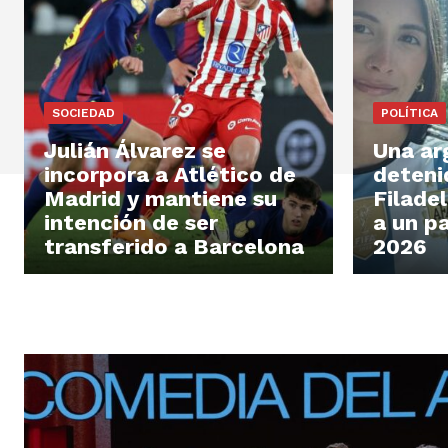
SOCIEDAD
POLÍTICA
Julián Álvarez se
Una ar
incorpora a Atlético de
deteni
Madrid y mantiene su
Filade
intención de ser
a un p
transferido a Barcelona
2026