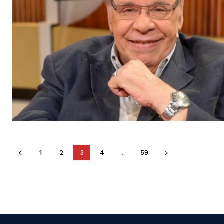
1
2
3
4
...
59