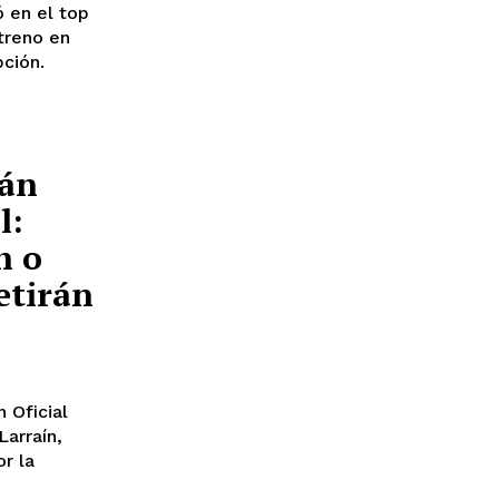
ó en el top
treno en
pción.
ián
l:
h o
etirán
 Oficial
Larraín,
r la