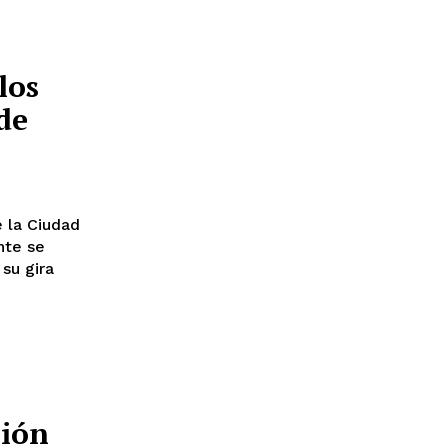
los
de
e la Ciudad
nte se
 su gira
ción