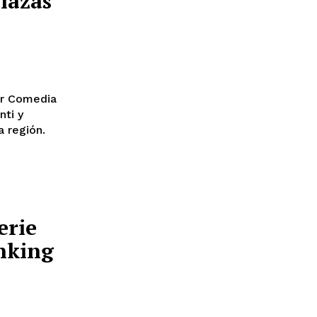
lazas
jor Comedia
nti y
a región.
erie
anking