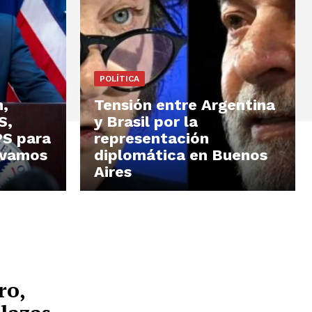
POLÍTICA
,
Tensión entre Argentina
S,
y Brasil por la
PS para
representación
 vamos
diplomática en Buenos
Aires
ro,