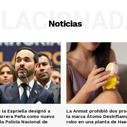
ELACIONAD
Noticias
 la Espriella designó a
La Anmat prohibió dos pr
Barrera Peña como nuevo
la marca Átomo Desinflam
la Policía Nacional de
robo en una planta de Ha