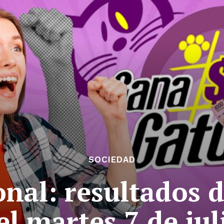
SOCIEDAD
onal: resultados 
el martes 7 de jul