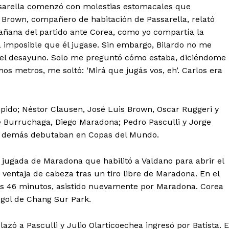
Passarella comenzó con molestias estomacales que
Brown, compañero de habitación de Passarella, relató
añana del partido ante Corea, como yo compartía la
a imposible que él jugase. Sin embargo, Bilardo no me
 del desayuno. Solo me preguntó cómo estaba, diciéndome
os metros, me soltó: ‘Mirá que jugás vos, eh’. Carlos era
mpido; Néstor Clausen, José Luis Brown, Oscar Ruggeri y
rge Burruchaga, Diego Maradona; Pedro Pasculli y Jorge
os demás debutaban en Copas del Mundo.
a jugada de Maradona que habilitó a Valdano para abrir el
ventaja de cabeza tras un tiro libre de Maradona. En el
los 46 minutos, asistido nuevamente por Maradona. Corea
 gol de Chang Sur Park.
azó a Pasculli y Julio Olarticoechea ingresó por Batista. E