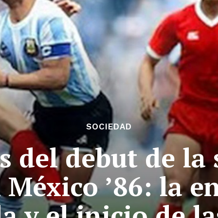
SOCIEDAD
s del debut de la 
 México ’86: la 
a y el inicio de l