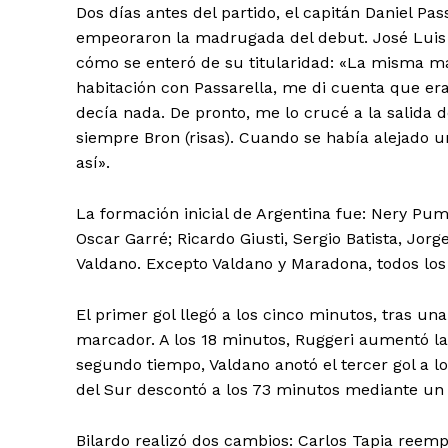
Dos días antes del partido, el capitán Daniel 
empeoraron la madrugada del debut. José Luis 
cómo se enteró de su titularidad: «La misma m
habitación con Passarella, me di cuenta que er
decía nada. De pronto, me lo crucé a la salida
siempre Bron (risas). Cuando se había alejado un
así».
La formación inicial de Argentina fue: Nery Pu
Oscar Garré; Ricardo Giusti, Sergio Batista, Jo
Valdano. Excepto Valdano y Maradona, todos l
El primer gol llegó a los cinco minutos, tras un
marcador. A los 18 minutos, Ruggeri aumentó la 
segundo tiempo, Valdano anotó el tercer gol a 
del Sur descontó a los 73 minutos mediante un
Bilardo realizó dos cambios: Carlos Tapia reempl