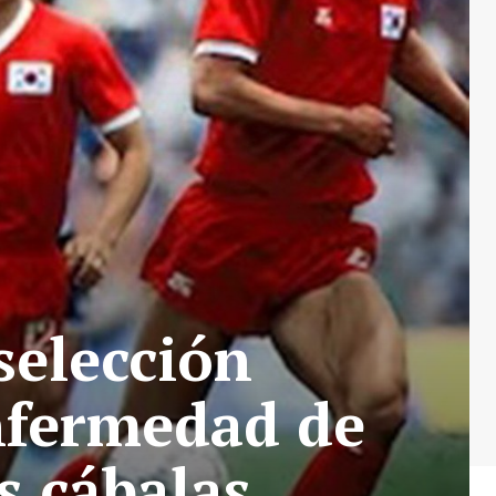
selección
enfermedad de
as cábalas