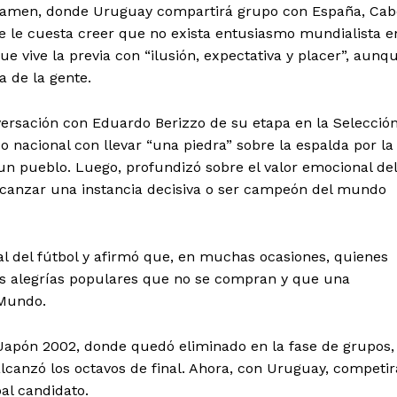
certamen, donde Uruguay compartirá grupo con España, Cab
ue le cuesta creer que no exista entusiasmo mundialista e
 vive la previa con “ilusión, expectativa y placer”, aunq
a de la gente.
versación con Eduardo Berizzo de su etapa en la Selecció
 nacional con llevar “una piedra” sobre la espalda por la
 un pueblo. Luego, profundizó sobre el valor emocional del
 alcanzar una instancia decisiva o ser campeón del mundo
ial del fútbol y afirmó que, en muchas ocasiones, quienes
s alegrías populares que no se compran y que una
 Mundo.
a-Japón 2002, donde quedó eliminado en la fase de grupos,
lcanzó los octavos de final. Ahora, con Uruguay, competir
al candidato.