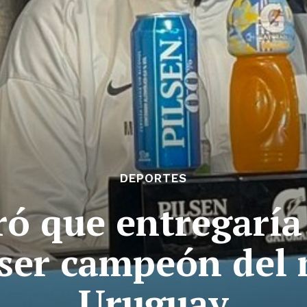
DEPORTES
ró que entregaría
 ser campeón del
Uruguay