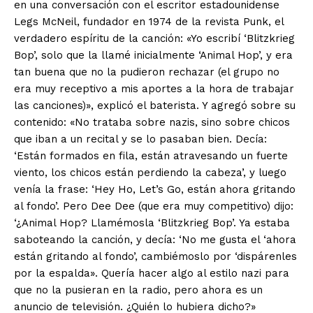
en una conversación con el escritor estadounidense
Legs McNeil, fundador en 1974 de la revista Punk, el
verdadero espíritu de la canción: «Yo escribí ‘Blitzkrieg
Bop’, solo que la llamé inicialmente ‘Animal Hop’, y era
tan buena que no la pudieron rechazar (el grupo no
era muy receptivo a mis aportes a la hora de trabajar
las canciones)», explicó el baterista. Y agregó sobre su
contenido: «No trataba sobre nazis, sino sobre chicos
que iban a un recital y se lo pasaban bien. Decía:
‘Están formados en fila, están atravesando un fuerte
viento, los chicos están perdiendo la cabeza’, y luego
venía la frase: ‘Hey Ho, Let’s Go, están ahora gritando
al fondo’. Pero Dee Dee (que era muy competitivo) dijo:
‘¿Animal Hop? Llamémosla ‘Blitzkrieg Bop’. Ya estaba
saboteando la canción, y decía: ‘No me gusta el ‘ahora
están gritando al fondo’, cambiémoslo por ‘dispárenles
por la espalda». Quería hacer algo al estilo nazi para
que no la pusieran en la radio, pero ahora es un
anuncio de televisión. ¿Quién lo hubiera dicho?»