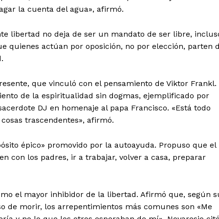
gar la cuenta del agua», afirmó.
te libertad no deja de ser un mandato de ser libre, inclus
ue quienes actúan por oposición, no por elección, parten 
.
esente, que vinculó con el pensamiento de Viktor Frankl.
ento de la espiritualidad sin dogmas, ejemplificado por
sacerdote DJ en homenaje al papa Francisco. «Está todo
 cosas trascendentes», afirmó.
ropósito épico» promovido por la autoayuda. Propuso que el
en con los padres, ir a trabajar, volver a casa, preparar
mo el mayor inhibidor de la libertad. Afirmó que, según s
o de morir, los arrepentimientos más comunes son «Me
ía y no lo que los otros esperaban de mí». Novaresio cit