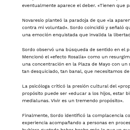
eventualmente aparece el deber. «Tienen que pa
Novaresio planteó la paradoja de que «la aparen
contra mi voluntad». Sordo coincidió y señaló q
una emoción enquistada que invalida la libertad
Sordo observó una búsqueda de sentido en el pr
Mencionó el «efecto Rosalía» como un resurgimi
una concentración en la Plaza de Mayo con un 
tan desquiciado, tan banal, que necesitamos de
La psicóloga criticó la presión cultural del «p
propósito puede ser «educar a los hijos, estar bi
medialunas. Vivir es un tremendo propósito».
Finalmente, Sordo identificó la complacencia co
experiencia acompañando a personas en proces
hubiera gustado haber hecho más lo que yo quer