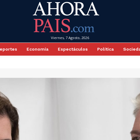
Viernes, 7 Agosto, 2026
eportes
Economía
Espectáculos
Política
Socied