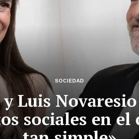
SOCIEDAD
 y Luis Novaresi
s sociales en el 
tan simple»