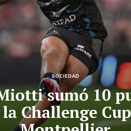
SOCIEDAD
iotti sumó 10 pu
 la Challenge Cup
Montpellier