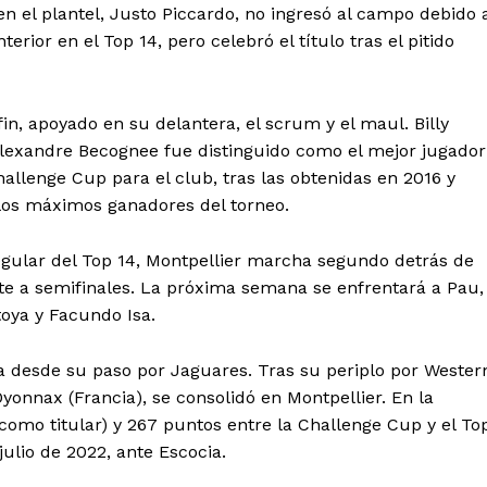
en el plantel, Justo Piccardo, no ingresó al campo debido 
rior en el Top 14, pero celebró el título tras el pitido
in, apoyado en su delantera, el scrum y el maul. Billy
Alexandre Becognee fue distinguido como el mejor jugador
Challenge Cup para el club, tras las obtenidas en 2016 y
los máximos ganadores del torneo.
gular del Top 14, Montpellier marcha segundo detrás de
nte a semifinales. La próxima semana se enfrentará a Pau,
oya y Facundo Isa.
da desde su paso por Jaguares. Tras su periplo por Wester
Oyonnax (Francia), se consolidó en Montpellier. En la
mo titular) y 267 puntos entre la Challenge Cup y el To
ulio de 2022, ante Escocia.