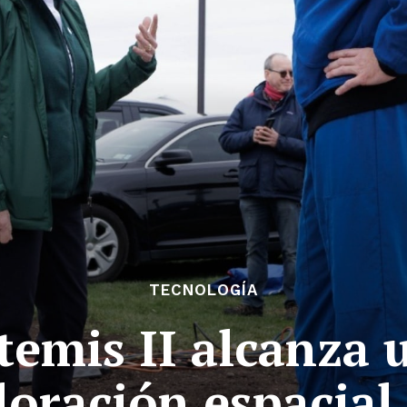
TECNOLOGÍA
temis II alcanza 
loración espacial