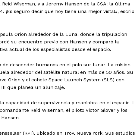
I, Reid Wiseman, y a Jeremy Hansen de la CSA; la última
4. ¡Es seguro decir que hoy tiene una mejor vista!», escrib
ápsula Orion alrededor de la Luna, donde la tripulación
ecordó su encuentro previo con Hansen y comparó la
iva actual de los especialistas desde el espacio.
vo de descender humanos en el polo sur lunar. La misión
uela alrededor del satélite natural en más de 50 años. Su
a nave Orion y el cohete Space Launch System (SLS) con
III que planea un alunizaje.
 la capacidad de supervivencia y maniobra en el espacio. 
 comandante Reid Wiseman, el piloto Victor Glover y los
y Hansen.
ensselaer (RPI), ubicado en Troy, Nueva York. Sus estudios