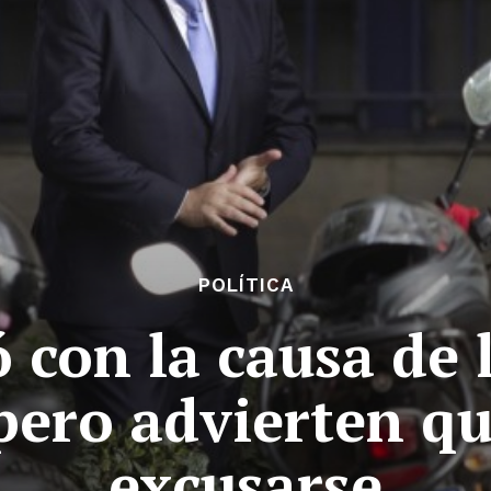
POLÍTICA
ó con la causa de 
pero advierten q
excusarse