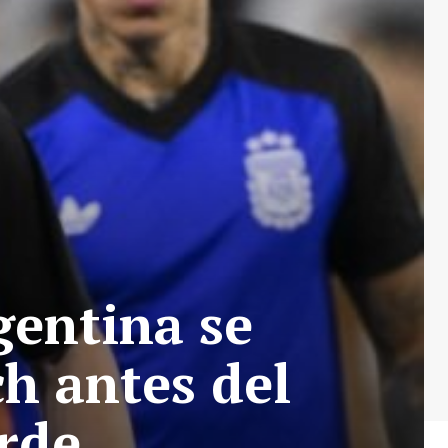
gentina se
h antes del
rde