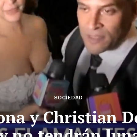
SOCIEDAD
ona y Christian 
y no tendrán lun