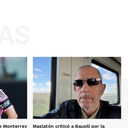
AS
te Monterrey
Maslatón criticó a Bausili por la