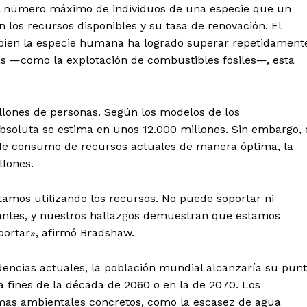
 al número máximo de individuos de una especie que un
los recursos disponibles y su tasa de renovación. El
i bien la especie humana ha logrado superar repetidament
as —como la explotación de combustibles fósiles—, esta
llones de personas. Según los modelos de los
bsoluta se estima en unos 12.000 millones. Sin embargo, 
 de consumo de recursos actuales de manera óptima, la
llones.
tamos utilizando los recursos. No puede soportar ni
antes, y nuestros hallazgos demuestran que estamos
portar», afirmó Bradshaw.
dencias actuales, la población mundial alcanzaría su pun
fines de la década de 2060 o en la de 2070. Los
emas ambientales concretos, como la escasez de agua