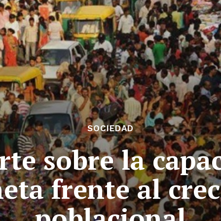
SOCIEDAD
rte sobre la capa
neta frente al cre
poblacional