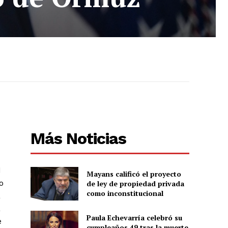
Más Noticias
d
Mayans calificó el proyecto
o
de ley de propiedad privada
como inconstitucional
a
a
Paula Echevarría celebró su
e
cumpleaños 49 tras la muerte