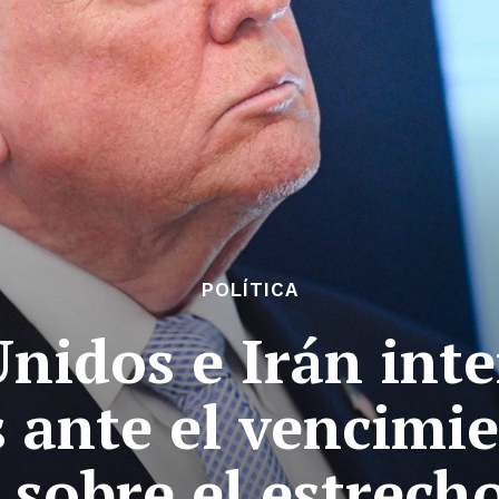
POLÍTICA
Unidos e Irán int
 ante el vencimie
 sobre el estrech