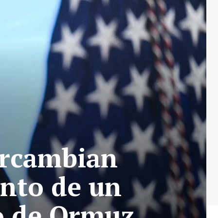
ercambian
nto de un
o de Ormuz