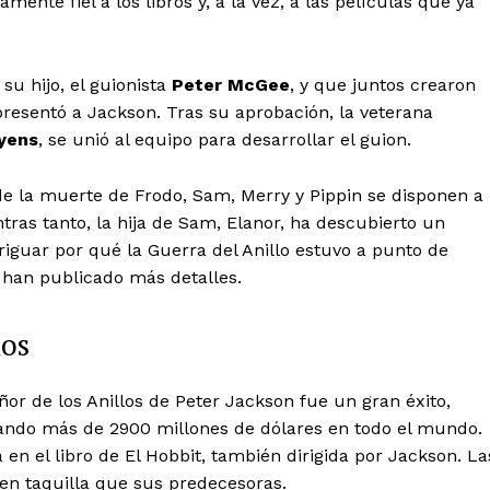
ente fiel a los libros y, a la vez, a las películas que ya
su hijo, el guionista
Peter McGee
, y que juntos crearon
presentó a Jackson. Tras su aprobación, la veterana
oyens
, se unió al equipo para desarrollar el guion.
 de la muerte de Frodo, Sam, Merry y Pippin se disponen a
tras tanto, la hija de Sam, Elanor, ha descubierto un
riguar por qué la Guerra del Anillo estuvo a punto de
 han publicado más detalles.
los
eñor de los Anillos de Peter Jackson fue un gran éxito,
ando más de 2900 millones de dólares en todo el mundo.
 en el libro de El Hobbit, también dirigida por Jackson. La
 en taquilla que sus predecesoras.