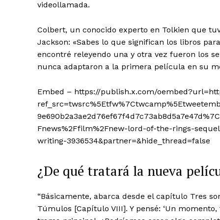
videollamada.
Colbert, un conocido experto en Tolkien que tu
Jackson: «Sabes lo que significan los libros par
encontré releyendo una y otra vez fueron los se
nunca adaptaron a la primera película en su 
Embed – https://publish.x.com/oembed?url=ht
ref_src=twsrc%5Etfw%7Ctwcamp%5Etweetem
9e690b2a3ae2d76ef67f4d7c73ab8d5a7e47d%7
Fnews%2Ffilm%2Fnew-lord-of-the-rings-sequel-
writing-3936534&partner=&hide_thread=false
¿De qué tratará la nueva pelícu
“Básicamente, abarca desde el capítulo Tres son
Túmulos [Capítulo VIII]. Y pensé: ‘Un momento, t