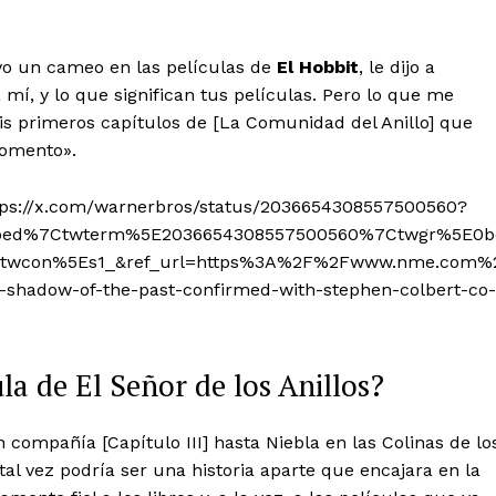
vo un cameo en las películas de
El Hobbit
, le dijo a
a mí, y lo que significan tus películas. Pero lo que me
is primeros capítulos de [La Comunidad del Anillo] que
momento».
tps://x.com/warnerbros/status/2036654308557500560?
bed%7Ctwterm%5E2036654308557500560%7Ctwgr%5E0b
Ctwcon%5Es1_&ref_url=https%3A%2F%2Fwww.nme.com%
shadow-of-the-past-confirmed-with-stephen-colbert-co-
la de El Señor de los Anillos?
 compañía [Capítulo III] hasta Niebla en las Colinas de lo
al vez podría ser una historia aparte que encajara en la