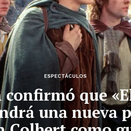
ESPECTÁCULOS
 confirmó que «E
endrá una nueva p
n Colbert como gu