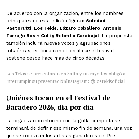
De acuerdo con la organización, entre los nombres
principales de esta edición figuran
Soledad
Pastorutti
,
Los Tekis
,
Lázaro Caballero
,
Antonio
Tarragó Ros
y
Cuti y Roberto Carabajal
. La propuesta
también incluirá nuevas voces y agrupaciones
folklóricas, en línea con el perfil que el festival
sostiene desde hace más de cinco décadas.
Los Tekis se presentaron en Salta y un rayo los obligó a
interrumpir su presentación
Instagram: @lostekisoficial
Quiénes tocan en el Festival de
Baradero 2026, día por día
La organización informó que la grilla completa se
terminará de definir ese mismo fin de semana, una vez
que se conozcan los artistas ganadores del Pre-