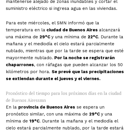
mantenerse alejado de zonas inundables y cortar el
suministro eléctrico si ingresa agua en las viviendas.
Para este miércoles, el SMN informó que la
temperatura en la
ciudad de Buenos Aires
alcanzará
una máxima de
29°C
y una mínima de
22°C
. Durante la
mañana y el mediodía el cielo estará parcialmente
nublado, mientras que por la tarde se espera que esté
mayormente nublado.
Por la noche se registrarán
chaparrones
, con ráfagas que pueden alcanzar los 50
kilómetros por hora.
Se prevé que las precipitaciones
se extiendan durante el jueves y el viernes.
Pronóstico del tiempo para los próximos días en la ciudad
de Buenos Aires
smn
En la
provincia de Buenos Aires
se espera un
pronóstico similar, con una máxima de
29°C
y una
mínima de
19°C
. Durante la mañana y el mediodía el
cielo estará parcialmente nublado, por la tarde estará