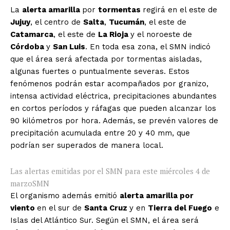
La
alerta amarilla
por
tormentas
regirá en el este de
Jujuy
, el centro de
Salta
,
Tucumán
, el este de
Catamarca
, el este de
La Rioja
y el noroeste de
Córdoba
y
San Luis
. En toda esa zona, el SMN indicó
que el área será afectada por tormentas aisladas,
algunas fuertes o puntualmente severas. Estos
fenómenos podrán estar acompañados por granizo,
intensa actividad eléctrica, precipitaciones abundantes
en cortos períodos y ráfagas que pueden alcanzar los
90 kilómetros por hora. Además, se prevén valores de
precipitación acumulada entre 20 y 40 mm, que
podrían ser superados de manera local.
Las alertas emitidas por el SMN para este miércoles 4 de
marzo
SMN
El organismo además emitió
alerta amarilla por
viento
en el sur de
Santa Cruz
y en
Tierra del Fuego
e
Islas del Atlántico Sur. Según el SMN, el área será