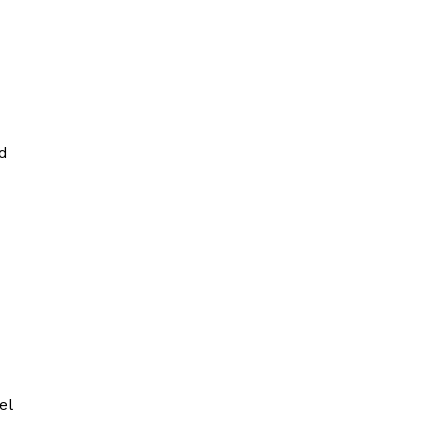
ad
el