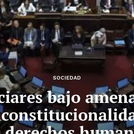
SOCIEDAD
ciares bajo amen
nconstitucionalida
e derechos human