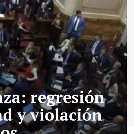
aza: regresión
d y violación
os