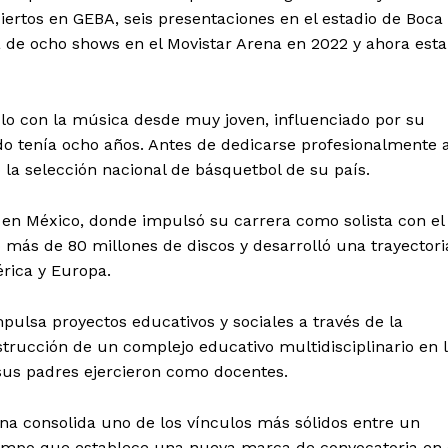
iertos en GEBA, seis presentaciones en el estadio de Boca
ia de ocho shows en el Movistar Arena en 2022 y ahora esta
o con la música desde muy joven, influenciado por su
do tenía ocho años. Antes de dedicarse profesionalmente a
la selección nacional de básquetbol de su país.
e en México, donde impulsó su carrera como solista con el
más de 80 millones de discos y desarrolló una trayectori
érica y Europa.
impulsa proyectos educativos y sociales a través de la
trucción de un complejo educativo multidisciplinario en 
us padres ejercieron como docentes.
ona consolida uno de los vínculos más sólidos entre un
l tiempo que establece una nueva marca de convocatoria en 