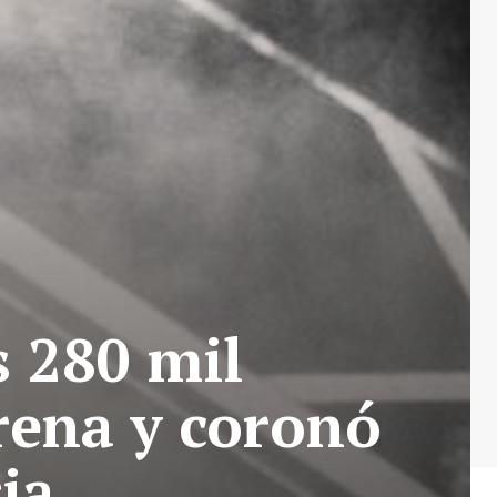
s 280 mil
rena y coronó
ia