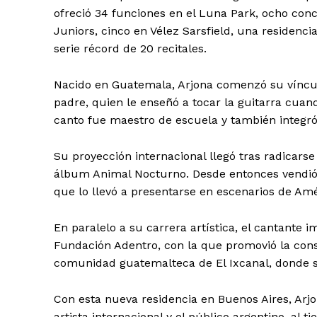
ofreció 34 funciones en el Luna Park, ocho conc
Juniors, cinco en Vélez Sarsfield, una residenc
serie récord de 20 recitales.
Nacido en Guatemala, Arjona comenzó su víncul
padre, quien le enseñó a tocar la guitarra cuan
canto fue maestro de escuela y también integró 
Su proyección internacional llegó tras radicars
álbum Animal Nocturno. Desde entonces vendió 
que lo llevó a presentarse en escenarios de Am
En paralelo a su carrera artística, el cantante 
Fundación Adentro, con la que promovió la cons
comunidad guatemalteca de El Ixcanal, donde s
Con esta nueva residencia en Buenos Aires, Arj
artista internacional y el público argentino, a