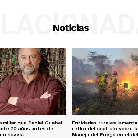
ELACIONAD
Noticias
familiar que Daniel Guebel
Entidades rurales lamenta
ante 20 años antes de
retiro del capítulo sobre l
 en novela
Manejo del Fuego en el de