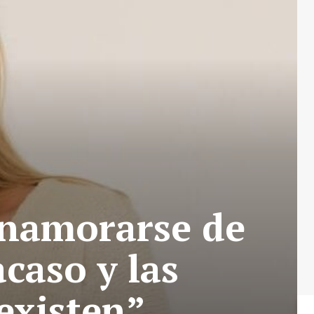
 enamorarse de
acaso y las
existen”